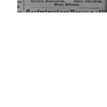
Lemgos Kriegerdank
Bereits im September 1916 machte man sich in Lem
die militärischen Vereine in Lemgo zusammen, um ei
"Wir wollen durch freiwillige Gaben eine Geldsumme 
erleichtern helfen, die aus dem Stadtbezirk Lemgo z
Die Spender sollten anschließend in ein Buch unter 
Deutschlands durch sog. Kriegswahrzeichen bzw. Nage