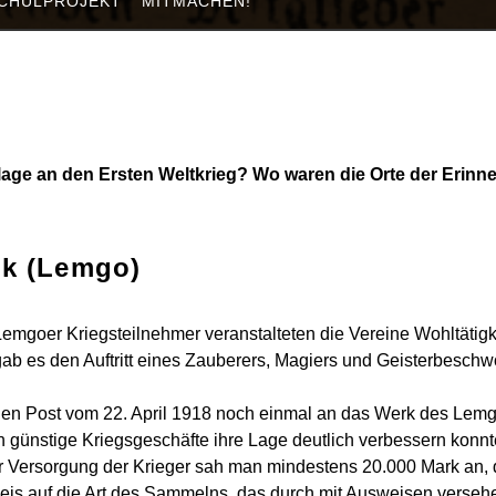
CHULPROJEKT
MITMACHEN!
lage an den Ersten Weltkrieg? Wo waren die Orte der Erinn
nk (Lemgo)
mgoer Kriegsteilnehmer veranstalteten die Vereine Wohltätigk
b es den Auftritt eines Zauberers, Magiers und Geisterbeschw
schen Post vom 22. April 1918 noch einmal an das Werk des Lem
h günstige Kriegsgeschäfte ihre Lage deutlich verbessern konnt
 Versorgung der Krieger sah man mindestens 20.000 Mark an, 
weis auf die Art des Sammelns, das durch mit Ausweisen verse