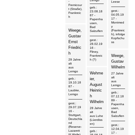
Lemgo
-
Leese
Fremicour
geb.:
t (Straße),
gest.:
23.08.18
Frankreic
04.05.19
87
-
h
17
-
Papenha
Montmed
usen,
y
Bad
Weege,
(Frankreic
Salzuflen
h), infolge
Gustav
Kopfschu
gest.:
Ernst
ss
28.02.19
Friedric
16
-
Fliney,
h
Weege,
Frankreic
h (?)
29 Jahre
Gustav
alt
Wilhelm
aus
Lemgo
Wehme
27 Jahre
alt
ier,
geb.:
aus
19.10.18
August
Lemgo
87
-
Heinric
Laubke,
geb.:
Lemgo
h
07.12.18
89
-
Wilhelm
gest.:
Papenha
29.07.19
28 Jahre
usen,
16
-
alt
Bad
Stuttgart,
aus Luhe
Salzuflen
Deutschla
(Lüerdiss
nd
en)
gest.:
(Reserve-
12.04.19
Lazarett
geb.:
17
-
III Walle)
25.08.18