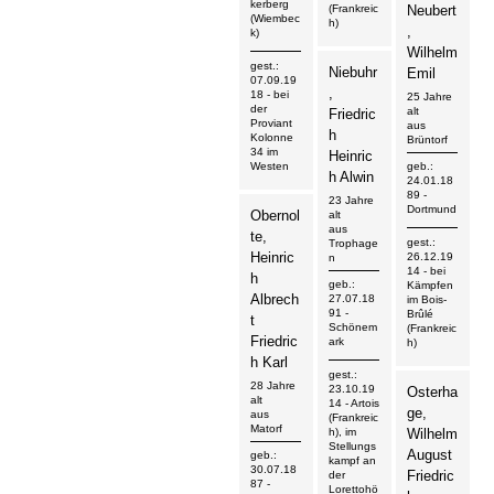
kerberg
(Frankreic
Neubert
(Wiembec
h)
,
k)
Wilhelm
gest.:
Niebuhr
Emil
07.09.19
,
18
- bei
25 Jahre
der
alt
Friedric
Proviant
aus
h
Kolonne
Brüntorf
34 im
Heinric
Westen
geb.:
h Alwin
24.01.18
89
-
23 Jahre
Dortmund
Obernol
alt
aus
te,
gest.:
Trophage
Heinric
26.12.19
n
14
- bei
h
geb.:
Kämpfen
Albrech
27.07.18
im Bois-
91
-
Brûlé
t
Schönem
(Frankreic
Friedric
ark
h)
h Karl
gest.:
28 Jahre
23.10.19
Osterha
alt
14
- Artois
ge,
aus
(Frankreic
Matorf
h), im
Wilhelm
Stellungs
August
geb.:
kampf an
30.07.18
Friedric
der
87
-
Lorettohö