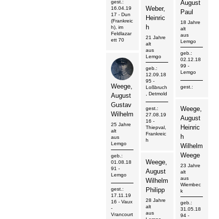
gest.:
August
Weber,
16.04.19
Paul
17
- Dun
Heinric
(Frankreic
18 Jahre
h
h), im
alt
Feldlazar
aus
21 Jahre
ett 70
Lemgo
alt
aus
geb.:
Lemgo
02.12.18
99
-
geb.:
Lemgo
12.09.18
95
-
Weege,
gest.:
Loßbruch
, Detmold
August
Gustav
Weege,
gest.:
Wilhelm
27.08.19
August
16
-
25 Jahre
Heinric
Thiepval,
alt
Frankreic
h
aus
h
Lemgo
Wilhelm
Weege
geb.:
Weege,
01.08.18
23 Jahre
91
-
August
alt
Lemgo
aus
Wilhelm
Wiembec
gest.:
Philipp
k
17.11.19
28 Jahre
16
- Vaux
geb.:
alt
-
31.05.18
aus
Vrancourt
94
-