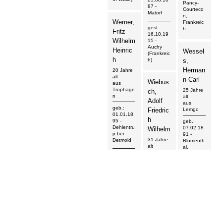
Pancy-
87
-
Courteco
Matorf
n,
Werner,
Frankreic
gest.:
h
Fritz
16.10.19
Wilhelm
15
-
Auchy
Heinric
Wessel
(Frankreic
h
h)
s,
Herman
20 Jahre
alt
n Carl
Wiebus
aus
Trophage
25 Jahre
ch,
n
alt
Adolf
aus
geb.:
Friedric
Lemgo
01.01.18
h
95
-
geb.:
Dehlentru
07.02.18
Wilhelm
p bei
91
-
31 Jahre
Detmold
Blumenth
alt
al,
aus
Bremen
gest.:
Lemgo
06.10.19
15
- bei
gest.:
geb.:
Prauki
20.08.19
15.04.18
16
-
87
-
Verdun,
Ehrdissen
Thiaumon
Wienec
,
t,
Leopolds
ke,
Frankreic
höhe
h
Lorenz