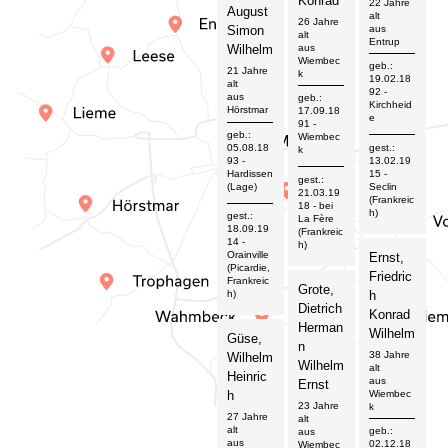
Konrad
22 Jahre
August
alt
26 Jahre
aus
Simon
alt
Entrup
aus
Wilhelm
Wiembec
geb.:
21 Jahre
k
19.02.18
alt
92
-
aus
geb.:
Kirchheid
Hörstmar
17.09.18
e
91
-
geb.:
Wiembec
gest.:
05.08.18
k
13.02.19
93
-
15
-
Hardissen
gest.:
Seclin
(Lage)
21.03.19
(Frankreic
18
- bei
h)
gest.:
La Fère
18.09.19
(Frankreic
14
-
h)
Orainville
Ernst,
(Picardie,
Friedric
Frankreic
Grote,
h)
h
Dietrich
Konrad
Herman
Wilhelm
Güse,
n
38 Jahre
Wilhelm
Wilhelm
alt
Heinric
aus
Ernst
h
Wiembec
23 Jahre
k
27 Jahre
alt
alt
geb.:
aus
aus
02.12.18
Wiembec