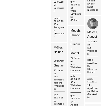
Linden
gest.:
02.09.18
an der
31.05.19
94
-
Düna
15
-
Lüerdisse
(Lettland)
Wola-
n
Szydlowic
ka
gest.:
(Polen)
20.02.19
15
-
Pensymal
Mesch,
e
Meier I,
(Russland
Heinric
August
)
h
25 Jahre
Friedric
alt
Möller,
aus
h
Wiembec
Heinric
Morizt
k
h
24 Jahre
geb.:
Wilhelm
alt
19.03.18
aus
Gustav
89
-
Wahmbec
Öttern bei
27 Jahre
kerheide
Heiden
alt
geb.:
aus
gest.:
09.03.18
Wiembec
18.09.19
90
-
kerberg
14
-
Wahmbec
(Wiembec
Aguilcourt
kerheide
k)
vor Reims
(Frankreic
geb.:
gest.:
h)
11.03.18
18.12.19
91
-
14
-
Wiembec
Aubers