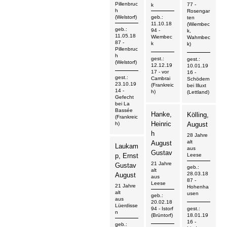
Pillenbruc
77
-
k
h
Rosengar
(Welstorf)
geb.:
ten
11.10.18
(Wiembec
geb.:
94
-
k,
11.05.18
Wiembec
Wahmbec
87
-
k
k)
Pillenbruc
h
gest.:
gest.:
(Welstorf)
12.12.19
10.01.19
17
- vor
16
-
gest.:
Cambrai
Schödern
23.10.19
(Frankreic
bei Illuxt
14
-
h)
(Lettland)
Gefecht
bei La
Bassée
Hanke,
Kölling,
(Frankreic
Heinric
h)
August
h
28 Jahre
alt
August
Laukam
aus
Gustav
p, Ernst
Leese
21 Jahre
Gustav
geb.:
alt
28.03.18
August
aus
87
-
Leese
21 Jahre
Hohenha
alt
usen
geb.:
aus
20.02.18
Lüerdisse
gest.:
94
- Istorf
n
18.01.19
(Brüntorf)
16
-
geb.: