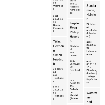
ett 44
96
-
des IX.
Sunder
Wiembec
Reserve
k
Armeekor
mann,
ps
Heinric
gest.:
h
28.05.19
18
-
Tegeler,
24 Jahre
Roucy
alt
Ernst
(Frankreic
aus Luhe
h)
Philipp
(Lüerdiss
Heinric
en)
h
Tölle,
geb.:
25.12.18
Herman
26 Jahre
91
-
alt
n
Hohenha
aus
usen
Simon
Leese
Friedric
geb.:
gest.:
h
25.05.18
08.11.19
89
-
15
-
35 Jahre
Kirchheid
Dünaburg
alt
e
(Lettland)
aus
, infolge
Trophage
Kopfschu
gest.:
n
ss
04.09.19
15
-
geb.:
Gefecht
24.06.18
bei
Waterm
82
-
Mielniki
Trophage
ann,
(Polen)
n
Karl