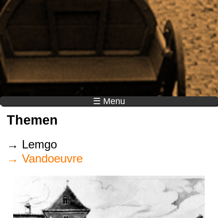
☰ Menu
Themen
→ Lemgo
→ Vandoeuvre