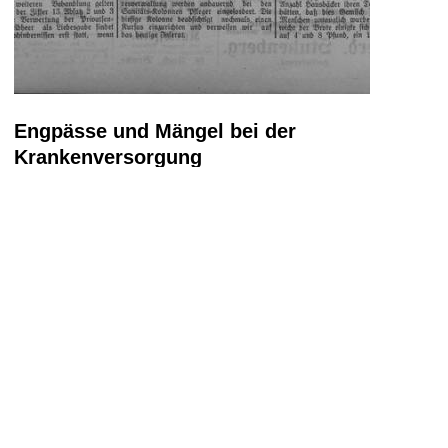
Engpässe und Mängel bei der
Krankenversorgung
Zunächst bedeutete die Einrichtung des Reservelazarettes eine
Erhöhung der Belegungszahlen. In einem Rückblick der
Wolffschen Stiftung (A 2475, f. 254r und 255r) wird die Zeit vor
Beginn des Krieges so beschrieben, dass das Krankenhaus (mit
80 – 90 Betten) nur teilweise belegt war und hauptsächlich mit
Altersschwachen und Siechen.
Nach Kriegsbeginn stieg die Zahl auf 125 Betten, die auch alle
belegt wurden. Die Zahl der Verwundeten verursachte einen
Engpass bei der Versorgung der „Civilkranken“, so dass 1918 die
Bitte geäußert wurde, die dem VII. Armeekorps und dem Roten
Kreuz zugesicherte Zahl von 70 Betten in der Wolffschen Stiftung
zu reduzieren. Der Vaterländische Frauenverein machte zudem
den Vorschlag, einen Teil der alten Frauen ins Siechenhaus
umzubetten, wofür allerdings nur zwei Frauen in Frage kamen.