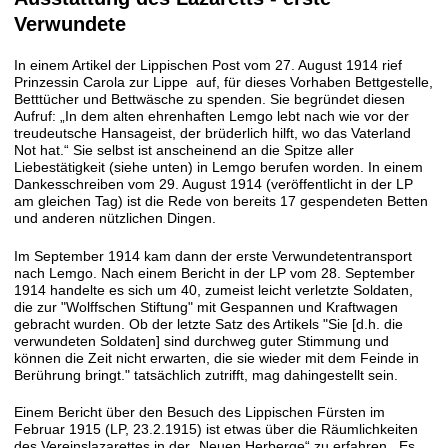
Verwundete
In einem Artikel der Lippischen Post vom 27. August 1914 rief
Prinzessin Carola zur Lippe auf, für dieses Vorhaben Bettgestelle,
Betttücher und Bettwäsche zu spenden. Sie begründet diesen
Aufruf: „In dem alten ehrenhaften Lemgo lebt nach wie vor der
treudeutsche Hansageist, der brüderlich hilft, wo das Vaterland
Not hat.“ Sie selbst ist anscheinend an die Spitze aller
Liebestätigkeit (siehe unten) in Lemgo berufen worden. In einem
Dankesschreiben vom 29. August 1914 (veröffentlicht in der LP
am gleichen Tag) ist die Rede von bereits 17 gespendeten Betten
und anderen nützlichen Dingen.
Im September 1914 kam dann der erste Verwundetentransport
nach Lemgo. Nach einem Bericht in der LP vom 28. September
1914 handelte es sich um 40, zumeist leicht verletzte Soldaten,
die zur "Wolffschen Stiftung" mit Gespannen und Kraftwagen
gebracht wurden. Ob der letzte Satz des Artikels "Sie [d.h. die
verwundeten Soldaten] sind durchweg guter Stimmung und
können die Zeit nicht erwarten, die sie wieder mit dem Feinde in
Berührung bringt." tatsächlich zutrifft, mag dahingestellt sein.
Einem Bericht über den Besuch des Lippischen Fürsten im
Februar 1915 (LP, 23.2.1915) ist etwas über die Räumlichkeiten
des Vereinslazarettes in der „Neuen Herberge“ zu erfahren. Es