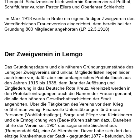
Theopold. Schatzmeister blieb weiterhin Kommerzienrat Potthof,
Schriftführer wurden Pastor Eilers und Oberlehrer Schierholz.
Im März 1918 wurde in Brake ein eigenständiger Zweigverein des
Vaterländsichen Frauenvereins eingerichtet, dem bereits bei der
Gründung 800 Mitglieder angehörten (LP, 12.3.1918).
Der Zweigverein in Lemgo
Das Gründungsdatum und die näheren Gründungsumstände des
Lemgoer Zweigvereins sind unklar. Mitgliederlisten liegen leider
auch keine vor, dafür aber ein umfangreiches Protokollbuch aus
den Jahren 1915 bis 1938, dem Jahr der Auflösung und
Eingliederung in das Deutsche Rote Kreuz. Vereinzelt werden in
den Protokolleintragungen auch die Namen der Frauen genannt,
die alle den höheren Gesellschaftsschichten der Stadt
angehörten. Über die Tätigkeiten des Vereins vor dem Krieg
erfährt man wenig. Finanzielle Unterstützungen für ärmere
Personen (Wohlfahrtspflege), Sorge und Pflege von Kleinkindern
und die Ermöglichung von (Bade-)Kuren zählten dazu. Daneben
führte der Verein seit 1904 das sogenannte Siechenhaus
(Rampendahl 64), eine Art Altersheim. Davor hatte sich dort das
einzige Krankenhaus der Stadt - gegründet 1877 - befunden, bis