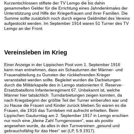
Kurzentschlossen stiftete der TV Lemgo die bis dahin
gesammelten Gelder für die Errichtung eines Jahndenkmales der
Unterstützung und Hilfe der Kriegerfrauen und ihrer Familien. Die
Summe sollte zusätzlich noch durch eigene Geldmittel des Vereins
aufgestockt werden. Im September 1914 waren 51 Turner des TV
Lemgo an der Front.
Vereinsleben im Krieg
Einer Anzeige in der Lippischen Post vom 1. September 1916
kann man entnehmen, dass ein Schauturnen der Männer- und
Frauenabteilung zu Gunsten der rückkehrenden Krieger
veranstaltet werden sollte. Begleitet wurden die Darbietungen
durch die Militärkapelle des in Lemgo stationierten II. Reserve-
Ersatzbataillons Infanterieregiment 67. Unbekannt ist, welche
Männer hier tatsächlich Turndarbietungen zeigen konnten, da
nach Kriegsbeginn der größte Teil der Turner einberufen war und
zu Hause die Frauen und Kinder zurück blieben.So waren es die
Frauen, die 1916 das Turnleben mit aufrecht erhielten. Beim
Lippischen Gauturntag am 2. September 1917 in Lemgo erschien
nur noch eine „kleine Zahl Turngenossen“, was als positiv
angesehen wurde, da alles in den Turnvereinen „gesund und
gebrauchsfähig für das Heer“ sei (LP, 5.9.1917).