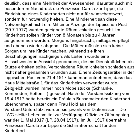
deutlich, dass eine Mehrheit der Anwesenden, darunter auch mit
besonderem Nachdruck die Prinzessin Carola zur Lippe, die
Einrichtung eines Kinderhortes nicht nur für wünschenswert,
sondern für notwendig hielten. Eine Minderheit sah diese
Notwendigkeit nicht ein. Mit einer Anzeige der Lippischen Post
(20.7.1917) wurden geeignete Räumlichkeiten gesucht. Im
Kinderhort sollten Kinder von 8 Monaten bis zu 4 Jahren
aufgenommen werden. Morgens hingebracht, mittags verpflegt
und abends wieder abgeholt. Die Mütter müssten sich keine
Sorgen um ihre Kinder machen, während sie ihren
Beschäftigungen nachgingen. Als Leiterin wurde eine
Hilfsschwester in Aussicht genommen, die ein Dienstmädchen als
Stütze erhalten sollte. Verschiedene Räumlichkeiten schieden aus
nicht näher genannten Gründen aus. Einem Zeitungsartikel in der
Lippischen Post vom 21.4.1917 kann man entnehmen, dass das
Haus Mittelstraße 1 für das Kinderheim verwendet wurde.
Zeitgleich wurden immer noch Möbelstücke (Schränke,
Kommoden, Betten…) gesucht. Nach der Vorstandssitzung vom
19.4.1917 hatte bereits ein Fräulein Bussemeier den Kinderhort
übernommen, später dann Frau Hold aus dem
Vorstand.Unterstützt wurden sie jeweils von Diakonissen. Die
LWG stellte Lebensmittel zur Verfügung. Offizieller Öffnungstag
war der 1. Mai 1917 (LP, 28.04.1917). Im Juli 1917 übernahm
Prinzessin Carola zur Lippe die Schirmherrschaft für den
Kinderhort.