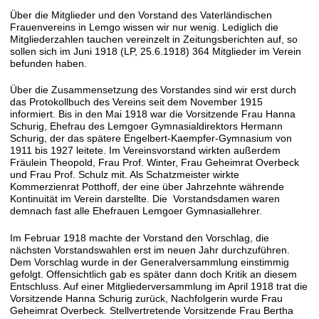
Über die Mitglieder und den Vorstand des Vaterländischen
Frauenvereins in Lemgo wissen wir nur wenig. Lediglich die
Mitgliederzahlen tauchen vereinzelt in Zeitungsberichten auf, so
sollen sich im Juni 1918 (LP, 25.6.1918) 364 Mitglieder im Verein
befunden haben.
Über die Zusammensetzung des Vorstandes sind wir erst durch
das Protokollbuch des Vereins seit dem November 1915
informiert. Bis in den Mai 1918 war die Vorsitzende Frau Hanna
Schurig, Ehefrau des Lemgoer Gymnasialdirektors Hermann
Schurig, der das spätere Engelbert-Kaempfer-Gymnasium von
1911 bis 1927 leitete. Im Vereinsvorstand wirkten außerdem
Fräulein Theopold, Frau Prof. Winter, Frau Geheimrat Overbeck
und Frau Prof. Schulz mit. Als Schatzmeister wirkte
Kommerzienrat Potthoff, der eine über Jahrzehnte währende
Kontinuität im Verein darstellte. Die Vorstandsdamen waren
demnach fast alle Ehefrauen Lemgoer Gymnasiallehrer.
Im Februar 1918 machte der Vorstand den Vorschlag, die
nächsten Vorstandswahlen erst im neuen Jahr durchzuführen.
Dem Vorschlag wurde in der Generalversammlung einstimmig
gefolgt. Offensichtlich gab es später dann doch Kritik an diesem
Entschluss. Auf einer Mitgliederversammlung im April 1918 trat die
Vorsitzende Hanna Schurig zurück, Nachfolgerin wurde Frau
Geheimrat Overbeck. Stellvertretende Vorsitzende Frau Bertha