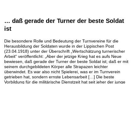
… daß gerade der Turner der beste Soldat
ist
Die besondere Rolle und Bedeutung der Turnvereine für die
Herausbildung der Soldaten wurde in der Lippischen Post
(23.04.1918) unter der Überschrift „Wertschätzung turnerischer
Arbeit“ veröffentlicht: „Aber der jetzige Krieg hat es aufs Neue
bewiesen, daß gerade der Turner der beste Soldat ist; daß er mit
seinem durchgebildeten Körper alle Strapazen leichter
überwindet. Es war also nicht Spielerei, was er im Turnverein
getrieben hat, sondern ernste Lebensarbeit […] Die beste
Vorbildung für die militärische Dienstzeit hat seit jeher der junge
Mann im Turnverein erhalten […]“. Nach Auffassung des Autors
sollten die Turnwarte und Turnleiter in ihren Bemühungen und
Leistungen um die Jugend den Jugendwehrführern gleich gestellt
werden, die ebenso eine vormilitärische Ausbildung gewährleisten
würden.
Feldpost an den TV Lemgo